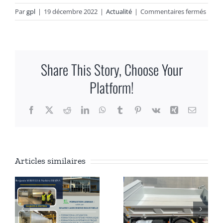
sur
Par
gpl
|
19 décembre 2022
|
Actualité
|
Commentaires fermés
Vene
comm
votre
équi
Share This Story, Choose Your
pour
l’hiver
Platform!
!
Facebook
X
Reddit
LinkedIn
WhatsApp
Tumblr
Pinterest
Vk
Xing
Email
Articles similaires
Retour en
r
Carrossage
vidéo de
d’une bi-
notre