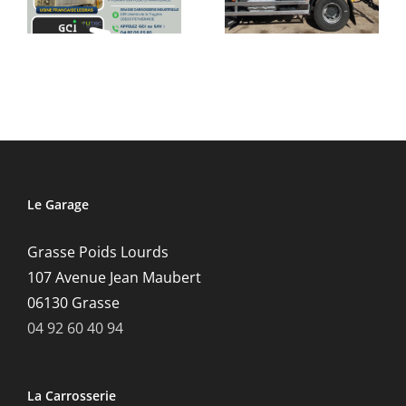
benne
livraison du
jour
Le Garage
Grasse Poids Lourds
107 Avenue Jean Maubert
06130 Grasse
04 92 60 40 94
La Carrosserie