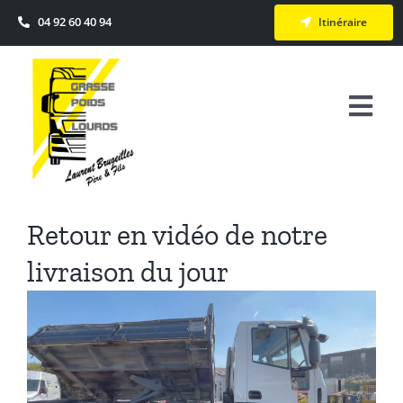
Passer
04 92 60 40 94
Itinéraire
au
contenu
Togg
Navi
Accueil
Actualité
Retour en vidéo de notre
livraison du jour
Véhicules Neufs & Occasions
Services
Le Groupe