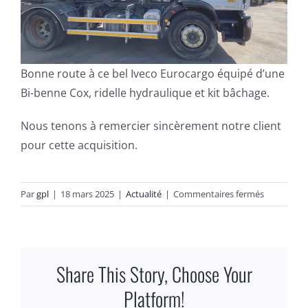
Recrutement
Bonne route à ce bel Iveco Eurocargo équipé d’une
Contact
Bi-benne Cox, ridelle hydraulique et kit bâchage.
Nous tenons à remercier sincèrement notre client
pour cette acquisition.
sur
Par
gpl
|
18 mars 2025
|
Actualité
|
Commentaires fermés
Retour
en
vidéo
de
Share This Story, Choose Your
notre
livraison
Platform!
du