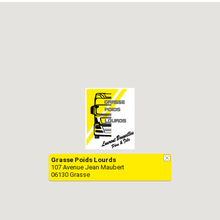
Grasse Poids Lourds
107 Avenue Jean Maubert
06130 Grasse