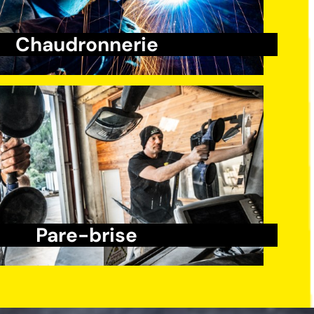
Y aller
Chaudronnerie
En savoir plus
Y aller
Pare-brise