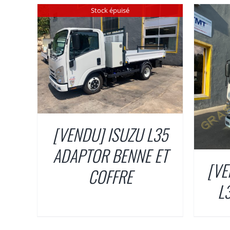
Stock épuisé
/
DÉTAILS
[VENDU] ISUZU L35
ADAPTOR BENNE ET
[VE
COFFRE
L