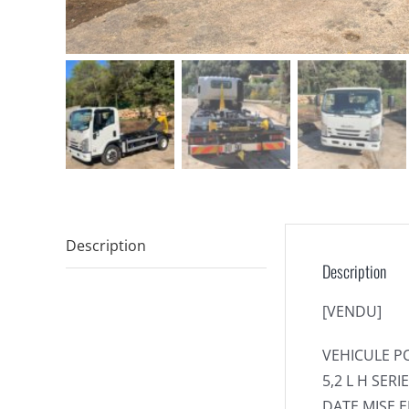
Description
Description
[VENDU]
VEHICULE PO
5,2 L H SER
DATE MISE E