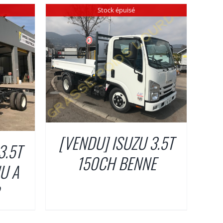
Stock épuisé
[VENDU] ISUZU 3.5T
3.5T
150CH BENNE
U A