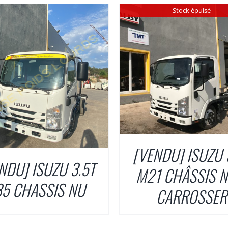
Stock épuisé
DÉTAILS
DÉTAILS
[VENDU] ISUZU 
NDU] ISUZU 3.5T
M21 CHÂSSIS N
35 CHASSIS NU
CARROSSER