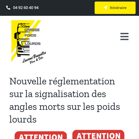
Passer
04 92 60 40 94
Itinéraire
au
contenu
Togg
Navi
Accueil
Actualité
Nouvelle réglementation
sur la signalisation des
Véhicules Neufs & Occasions
angles morts sur les poids
Services
lourds
Voir
Le Groupe
l'image