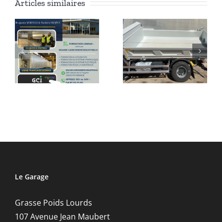
Articles similaires
Retour en
r
Carrossage
vidéo de
d’une bi-
notre
benne
livraison du
jour
Le Garage
Grasse Poids Lourds
107 Avenue Jean Maubert