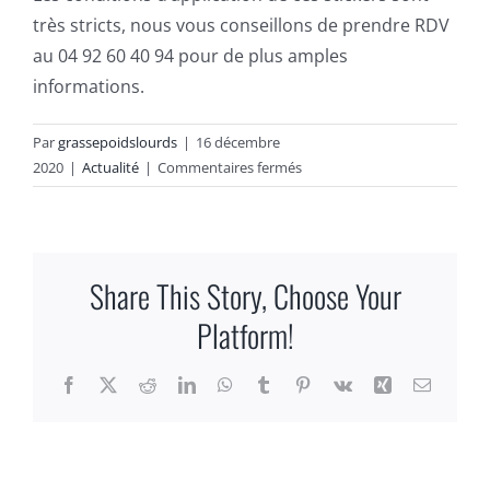
très stricts, nous vous conseillons de prendre RDV
au 04 92 60 40 94 pour de plus amples
informations.
Par
grassepoidslourds
|
16 décembre
sur
2020
|
Actualité
|
Commentaires fermés
Nouvelle
réglementation
sur
la
Share This Story, Choose Your
signalisation
des
Platform!
angles
morts
Facebook
X
Reddit
LinkedIn
WhatsApp
Tumblr
Pinterest
Vk
Xing
Email
sur
les
poids
lourds