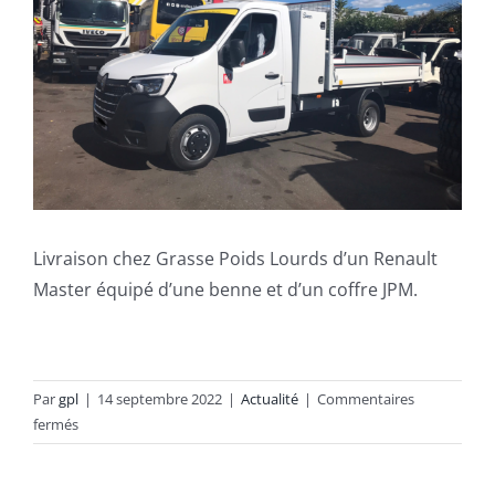
Recrutement
Contact
Livraison chez Grasse Poids Lourds d’un Renault
Master équipé d’une benne et d’un coffre JPM.
Par
gpl
|
14 septembre 2022
|
Actualité
|
Commentaires
sur
fermés
Merci
aux