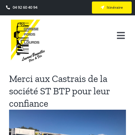
Passer
04 92 60 40 94
Itinéraire
au
contenu
Togg
Navi
Accueil
Actualité
Merci aux Castrais de la
société ST BTP pour leur
Véhicules Neufs & Occasions
confiance
Services
Voir
l'image
agrandie
Le Groupe