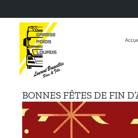
Passer
au
contenu
Accue
BONNES FÊTES DE FIN D’
Voir
l'image
agrandie