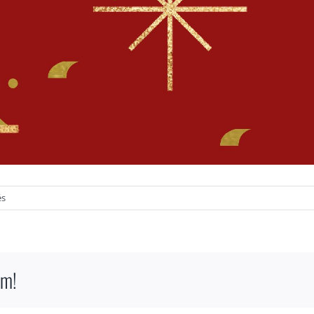
sur
és
BONNES
FÊTES
DE
FIN
rm!
D’ANNEE
!