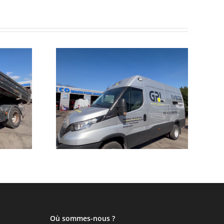
Formation LEGRAS par
éhicule
Grasse Carrosserie
ntion
Industrielle
Où sommes-nous ?