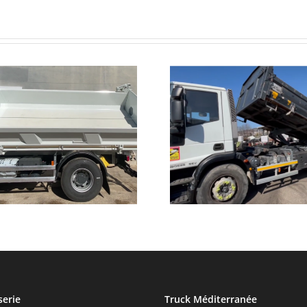
Retour en vidéo de
Nouveau v
notre livraison du jour
d’interve
serie
Truck Méditerranée