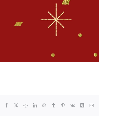
Facebook
X
Reddit
LinkedIn
WhatsApp
Tumblr
Pinterest
Vk
Xing
Email