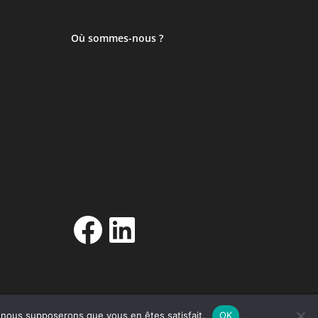
Où sommes-nous ?
Facebook
LinkedIn
e, nous supposerons que vous en êtes satisfait.
OK