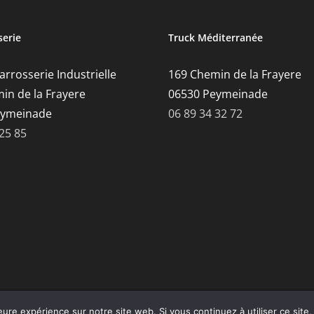
serie
Truck Méditerranée
rrosserie Industrielle
169 Chemin de la Frayere
in de la Frayere
06530 Peymeinade
eymeinade
06 89 34 32 72
 25 85
 Légales
eure expérience sur notre site web. Si vous continuez à utiliser ce sit