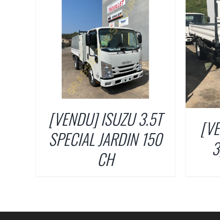
/
DÉTAILS
[VENDU] ISUZU 3.5T
[VE
SPECIAL JARDIN 150
3
CH