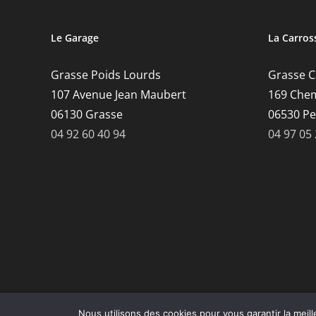
Le Garage
La Carros
Grasse Poids Lourds
Grasse Ca
107 Avenue Jean Maubert
169 Chem
06130 Grasse
06530 P
04 92 60 40 94
04 97 05
Copyright 2022 |
VisioLine.TV | Tous droits réservés
|
Mentions
Nous utilisons des cookies pour vous garantir la meill